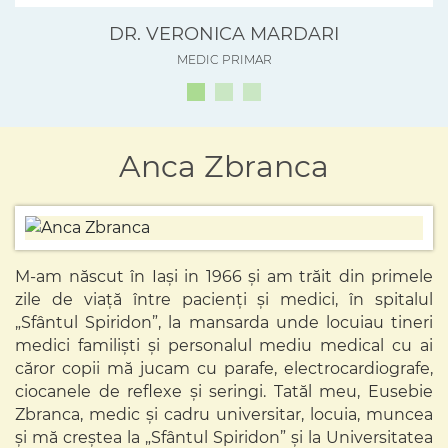
DR. VERONICA MARDARI
MEDIC PRIMAR
1
2
3
Anca Zbranca
M-am născut în Iași in 1966 şi am trăit din primele
zile de viață între pacienți şi medici, în spitalul
„Sfântul Spiridon”, la mansarda unde locuiau tineri
medici familiști şi personalul mediu medical cu ai
căror copii mă jucam cu parafe, electrocardiografe,
ciocanele de reflexe şi seringi. Tatăl meu, Eusebie
Zbranca, medic şi cadru universitar, locuia, muncea
şi mă creștea la „Sfântul Spiridon” şi la Universitatea