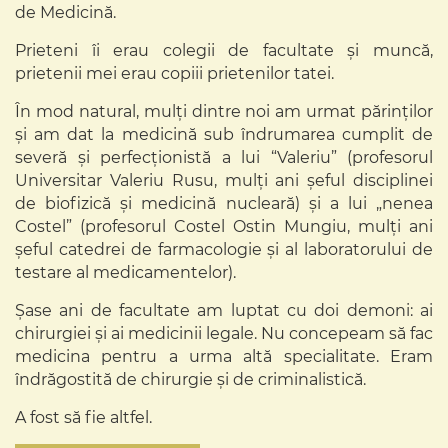
de Medicină.
Prieteni îi erau colegii de facultate şi muncă,
prietenii mei erau copiii prietenilor tatei.
În mod natural, mulți dintre noi am urmat părinților
şi am dat la medicină sub îndrumarea cumplit de
severă şi perfecționistă a lui “Valeriu” (profesorul
Universitar Valeriu Rusu, mulți ani șeful disciplinei
de biofizică şi medicină nucleară) şi a lui „nenea
Costel” (profesorul Costel Ostin Mungiu, mulți ani
șeful catedrei de farmacologie şi al laboratorului de
testare al medicamentelor).
Șase ani de facultate am luptat cu doi demoni: ai
chirurgiei şi ai medicinii legale. Nu concepeam să fac
medicina pentru a urma altă specialitate. Eram
îndrăgostită de chirurgie şi de criminalistică.
A fost să fie altfel.