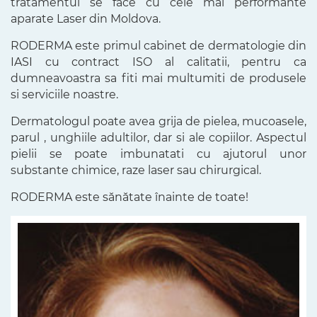
tratamentul se face cu cele mai performante
aparate Laser din Moldova.
RODERMA este primul cabinet de dermatologie din
IASI cu contract ISO al calitatii, pentru ca
dumneavoastra sa fiti mai multumiti de produsele
si serviciile noastre.
Dermatologul poate avea grija de pielea, mucoasele,
parul , unghiile adultilor, dar si ale copiilor. Aspectul
pielii se poate imbunatati cu ajutorul unor
substante chimice, raze laser sau chirurgical.
RODERMA este sănătate înainte de toate!
ASIST. UNIV. ALEXANDRU-VLASE
PROF. DR. CĂTĂLIN PRICOP
MEDIC PRIMAR
MEDIC PRIMAR