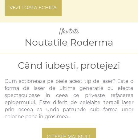
VEZI TOATA ECHIPA
Noutati
Noutatile Roderma
Când iubești, protejezi
Laserul fractionat
Vara in sandale
Cum actioneaza pe piele acest tip de laser? Este o
A venit vara și sandalele sunt din nou favoritele
Cum actioneaza pe piele acest tip de laser? Este o
forma de laser de ultima generatie cu efecte
noastre! Pentru picioare perfecte, cu o piele netedă
forma de laser de ultima generatie cu efecte
spectaculoase in ceea ce priveste refacerea
și catifelată trebuie doar să urmezi câțiva pași simpli:
spectaculoase in ceea ce priveste refacerea
epidermului. Este diferit de celelalte terapii laser
evită încălțămintea cu talpă dură, rigidă nu purta
epidermului. Este diferit de celelalte terapii laser
prin aceea ca unda patrunde sub forma unor
șosete din materiale sintetice, care nu lasă pielea
prin aceea ca unda patrunde sub forma unor
coloane pana in grosimea…
să…
coloane pana in grosimea…
CITEŞTE MAI MULT
CITEŞTE MAI MULT
CITEŞTE MAI MULT