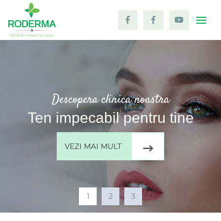
Togg
Descopera clinica noastra
Descopera clinica noastra
Descopera clinica noastra
Ten impecabil
pentru tine
VEZI MAI MULT
1
2
3